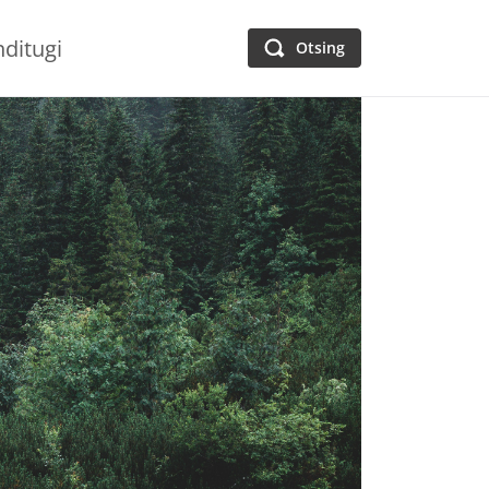
nditugi
Otsing