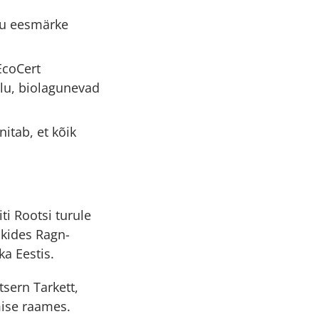
gu eesmärke
EcoCert
olu, biolagunevad
itab, et kõik
ti Rootsi turule
ikides Ragn-
ka Eestis.
sern Tarkett,
ise raames.