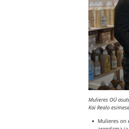
Mulieres OÜ asuta
Kai Realo esimese
Mulieres on 
arendama ja