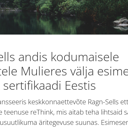
lls andis kodumaisele
tele Mulieres välja esim
 sertifikaadi Eestis
lansseeris keskkonnaettevõte Ragn-Sells et
 teenuse reThink, mis aitab teha lihtsaid
tkusuutlikuma äritegevuse suunas. Esimesen