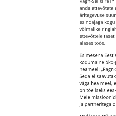
Ragn-Sellsi reTh
anda ettevõtetel
äritegevuse suun
esindajaga kogu 
võimalike ringl
ettevõttele tase
alases töös.
Esimesena Eestis
kodumaine öko-p
heameel: „Ragn-
Seda ei saavutak
väga hea meel, e
on tõeliseks ees
Meie missioonid 
ja partneritega 