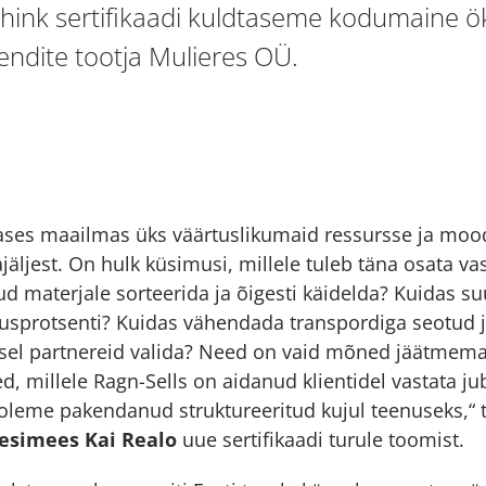
ink sertifikaadi kuldtaseme kodumaine ö
ndite tootja Mulieres OÜ.
ases maailmas üks väärtuslikumaid ressursse ja moo
ajäljest. On hulk küsimusi, millele tuleb täna osata va
d materjale sorteerida ja õigesti käidelda? Kuidas 
lusprotsenti? Kuidas vähendada transpordiga seotud ja
lusel partnereid valida? Need on vaid mõned jäätmem
, millele Ragn-Sells on aidanud klientidel vastata 
oleme pakendanud struktureeritud kujul teenuseks,“ 
 esimees Kai Realo
uue sertifikaadi turule toomist.