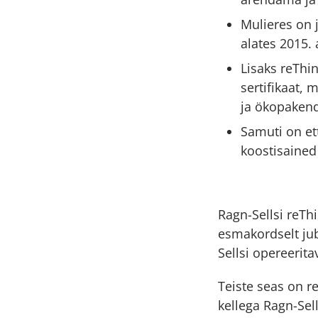
Mulieres on 
alates 2015. 
Lisaks reThi
sertifikaat,
ja ökopakend
Samuti on ett
koostisained
Ragn-Sellsi reThi
esmakordselt jub
Sellsi opereerita
Teiste seas on r
kellega Ragn-Se