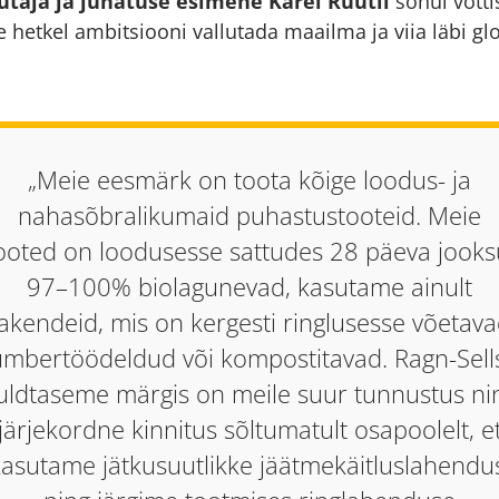
utaja ja juhatuse esimehe Karel Rüütli
sõnul võtti
e hetkel ambitsiooni vallutada maailma ja viia läbi g
„Meie eesmärk on toota kõige loodus- ja
nahasõbralikumaid puhastustooteid. Meie
ooted on loodusesse sattudes 28 päeva jooks
97–100% biolagunevad, kasutame ainult
akendeid, mis on kergesti ringlusesse võetava
mbertöödeldud või kompostitavad. Ragn-Sell
uldtaseme märgis on meile suur tunnustus ni
järjekordne kinnitus sõltumatult osapoolelt, e
asutame jätkusuutlikke jäätmekäitluslahendu