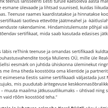
ink teenus lansseeriti Eesti turule käesoleva aasta mä
e esmane ülevaade ja lihtsad suunised, kuidas liikud
as. Teenuse raames kaardistatakse ja hinnatakse koo
sertifikaati taotleva ettevõtte jäätmeahel ja -käitlus
ahenduste rakendamine. Hindamistulemuste põhjal väl
t tõendav sertifikaat, mida saab kasutada edasises jät
 läbis reThink teenuse ja omandas sertifikaadi kuld
uhastusvahendite tootja Mulieres OÜ, mille üle Real
Sellsi eesmärk on juhtida ühiskonna üleminekut ring
s me ilma tiheda koostööta oma klientide ja partneri
t esimesena Eestis saime sertifikaadi väljastada just 
kujuks, mis puudutab äritegevuse keskkonnasõbralikk
– muuta maailma jätkusuutlikumaks – ühtivad ning sel
on vaid rõõm koostööd teha.“