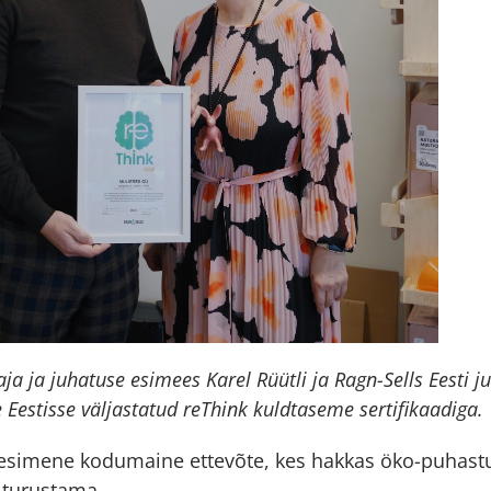
ja ja juhatuse esimees Karel Rüütli ja Ragn-Sells Eesti 
 Eestisse väljastatud reThink kuldtaseme sertifikaadiga.
esimene kodumaine ettevõte, kes hakkas öko-puhastu
 turustama.