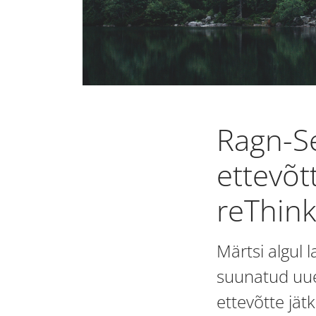
Ragn-Se
ettevõt
reThink
Märtsi algul 
suunatud uue
ettevõtte jä