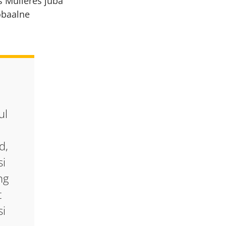
s Mulieres juba
lobaalne
ul
d,
si
ng
t
si