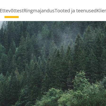
Ettevõttest
Ringmajandus
Tooted ja teenused
Klie