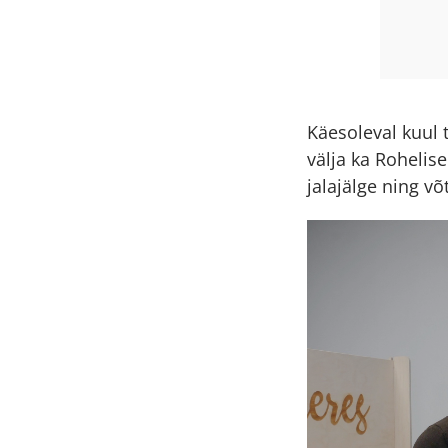
Käesoleval kuul 
välja ka Rohelis
jalajälge ning v