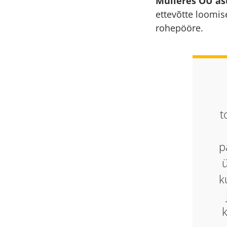
Mulieres OÜ as
ettevõtte loomis
rohepööre.
t
p
ü
k
k