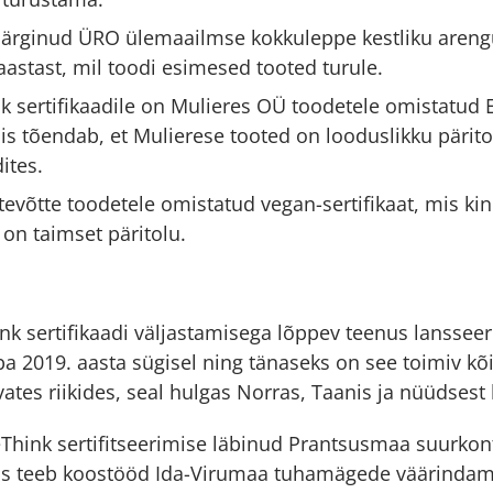
järginud ÜRO ülemaailmse kokkuleppe kestliku aren
aastast, mil toodi esimesed tooted turule.
nk sertifikaadile on Mulieres OÜ toodetele omistatud 
 mis tõendab, et Mulierese tooted on looduslikku pärit
ites.
evõtte toodetele omistatud vegan-sertifikaat, mis kinn
 on taimset päritolu.
nk sertifikaadi väljastamisega lõppev teenus lansseeri
a 2019. aasta sügisel ning tänaseks on see toimiv kõ
vates riikides, seal hulgas Norras, Taanis ja nüüdsest 
eThink sertifitseerimise läbinud Prantsusmaa suurkont
lls teeb koostööd Ida-Virumaa tuhamägede väärindam