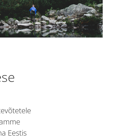
ese
tevõtetele
 samme
a Eestis