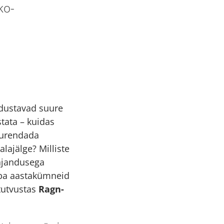
ko-
dustavad suure
stata – kuidas
suurendada
lajälge? Milliste
ajandusega
juba aastakümneid
tutvustas
Ragn-