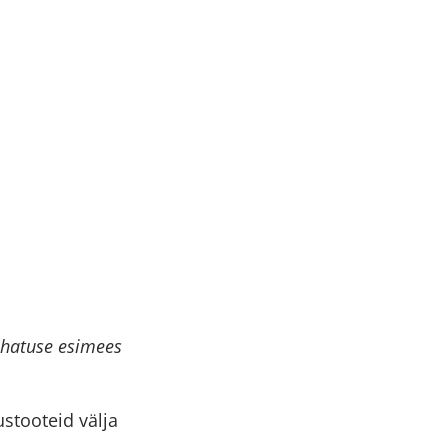
juhatuse esimees
stooteid välja