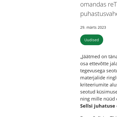
omandas reTh
puhastusvahe
29. märts 2023
Uudised
„Jäätmed on tän
osa ettevõtte jal
tegevusega seotu
materjalide ring
kriteeriumite a
seotud küsimused
ning mille nüüd 
Sellsi juhatuse