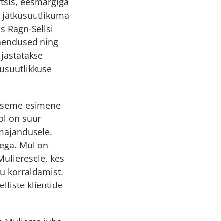
rtsis, eesmärgiga
a jätkusuutlikuma
s Ragn-Sellsi
lahendused ning
jastatakse
kusuutlikkuse
taseme esimene
ol on suur
majandusele.
tega. Mul on
Mulieresele, kes
u korraldamist.
liste klientide