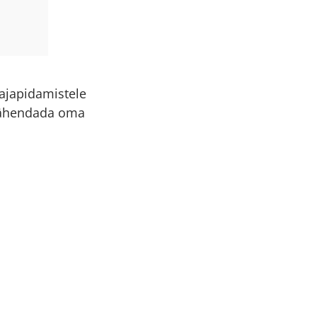
majapidamistele
i vähendada oma