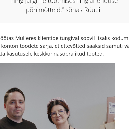
ning järgime tootmises ringlahenduse
põhimõtteid,“ sõnas Rüütli.
töötas Mulieres klientide tungival soovil lisaks kodu
e kontori toodete sarja, et ettevõtted saaksid samut
õtta kasutusele keskkonnasõbralikud tooted.